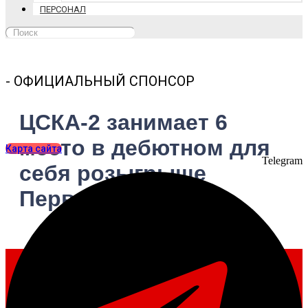
ПЕРСОНАЛ
- ОФИЦИАЛЬНЫЙ СПОНСОР
ЦСКА-2 занимает 6
место в дебютном для
Карта сайта
Telegram
себя розыгрыше
Первого дивизиона
bscska
26.06.2023