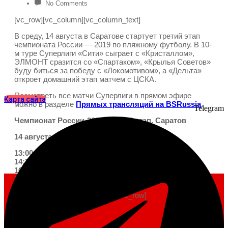
No Comments
[vc_row][vc_column][vc_column_text]
В среду, 14 августа в Саратове стартует третий этап
чемпионата России — 2019 по пляжному футболу. В 10-
м туре Суперлиги «Сити» сыграет с «Кристаллом»,
ЭЛМОНТ сразится со «Спартаком», «Крылья Советов»
буду биться за победу с «Локомотивом», а «Дельта»
откроет домашний этап матчем с ЦСКА.
Посмотреть все матчи Суперлиги в прямом эфире
Карта сайта
можно в разделе
Прямых трансляций на BSRussia
.
Telegram
Чемпионат России-2019. Третий этап. Саратов
14 августа. 10-й тур
13:00.
«Сити» — «Кристалл»
14:30.
ЭЛМОНТ — «Спартак»
16:00.
«Крылья Советов» — «Локомотив»
17:30.
ЦСКА — «Дельта»
[/vc_column_text][/vc_column][/vc_row]