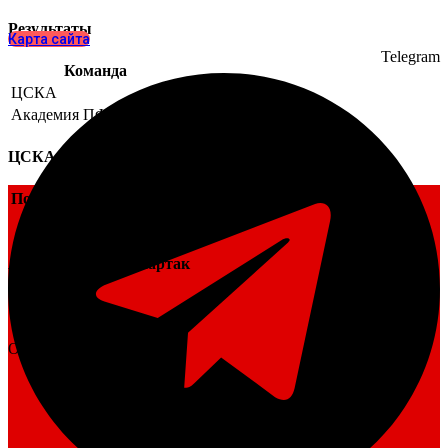
Результаты
Карта сайта
Telegram
Команда
ЦСКА
Академия ПФК Спартак
ЦСКА
Позиция
Академия ПФК Спартак
Позиция
От
bscska