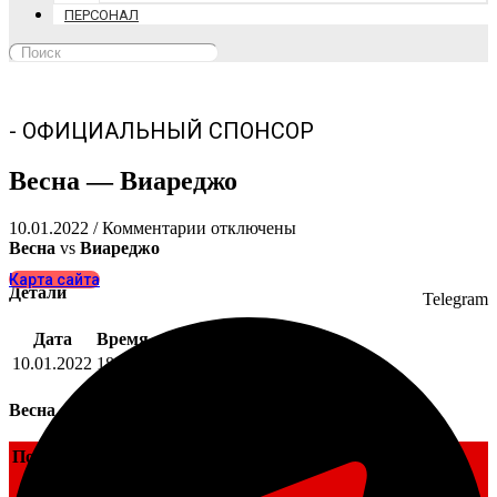
ПЕРСОНАЛ
- ОФИЦИАЛЬНЫЙ СПОНСОР
Весна — Виареджо
к
10.01.2022
/
Комментарии
отключены
записи
Весна
vs
Виареджо
Весна
Карта сайта
—
Детали
Telegram
Виареджо
Дата
Время
10.01.2022
18:02
Весна
Позиция