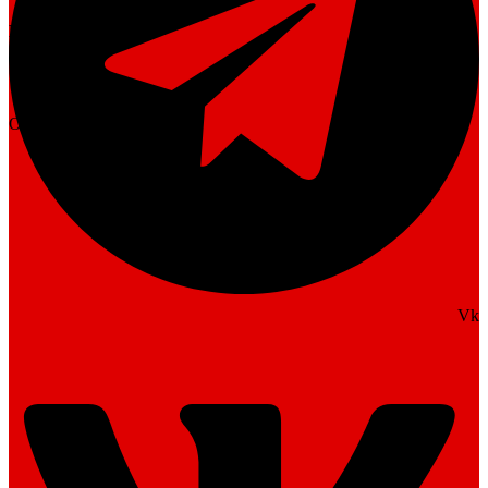
Виареджо
Позиция
От
bscska
Vk