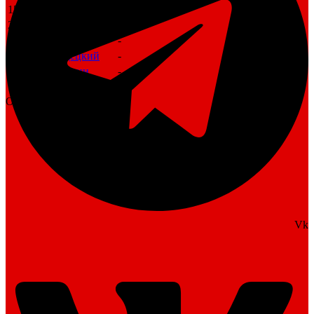
15
Михаил Семёнов
-
20
Антон Шерстнёв
-
21
Амид Назаров
-
23
Егор Гордецкий
-
33
Роман Фомин
-
Итого
От
bscska
Vk