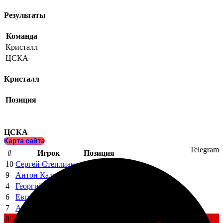
Результаты
Команда
Кристалл
ЦСКА
Кристалл
Позиция
ЦСКА
Карта сайта
Telegram
#
Игрок
Позиция
10
Сергей Степлиани
-
9
Антон Калошин
-
4
Георгий Митичкин
-
6
Евгений Новиков
-
7
Алексей Колбанов
-
8
Сергей Паникин
-